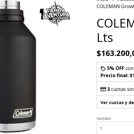
COLEMAN Growle
COLEM
Lts
$163.200,
5% OFF
co
Precio final:
$
3
cuotas sin
Ver cuotas y d
Cantidad