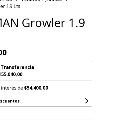
r 1.9 Lts
AN Growler 1.9
00
n
Transferencia
155.040,00
 interés de
$54.400,00
escuentos