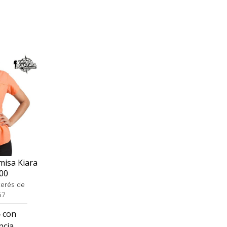
sa Kiara
00
terés de
67
5
con
ncia