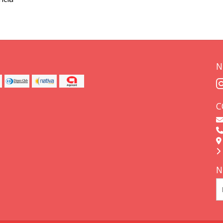
N
C
N