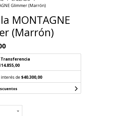
AGNE Glimmer (Marrón)
illa MONTAGNE
r (Marrón)
00
n
Transferencia
114.855,00
 interés de
$40.300,00
escuentos