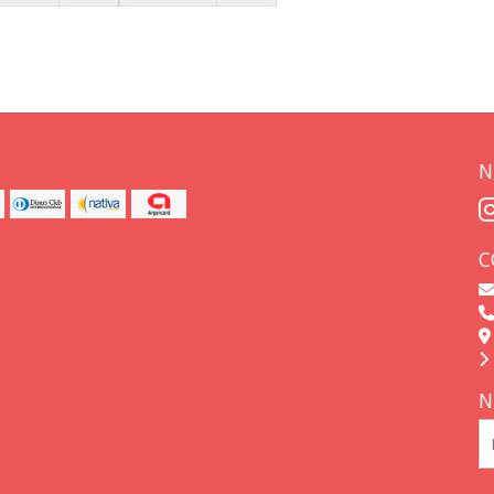
N
C
N