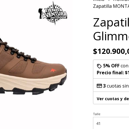
Zapatilla MONT
Zapat
Glimme
$120.900,
5% OFF
co
Precio final:
$
3
cuotas sin
Ver cuotas y d
Talle