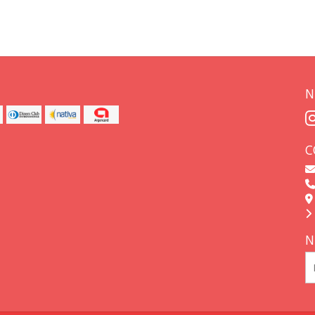
N
C
N