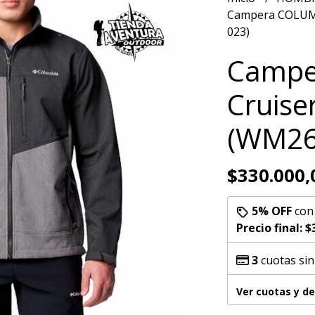
Campera COLUMBI
023)
Campe
Cruiser
(WM26
$330.000,
5% OFF
co
Precio final:
$
3
cuotas sin
Ver cuotas y d