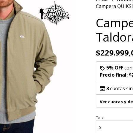
Campera QUIKSI
Campe
Taldor
$229.999,
5% OFF
co
Precio final:
$
3
cuotas sin
Ver cuotas y d
Talle