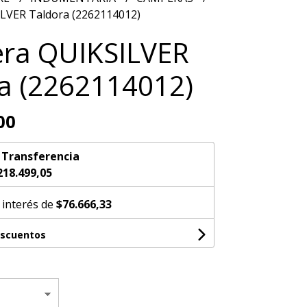
LVER Taldora (2262114012)
ra QUIKSILVER
a (2262114012)
00
n
Transferencia
218.499,05
 interés de
$76.666,33
escuentos