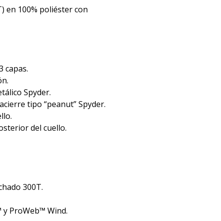
T) en 100% poliéster con
3 capas.
ón.
etálico Spyder.
iracierre tipo “peanut” Spyder.
llo.
sterior del cuello.
lchado 300T.
 y ProWeb™ Wind.