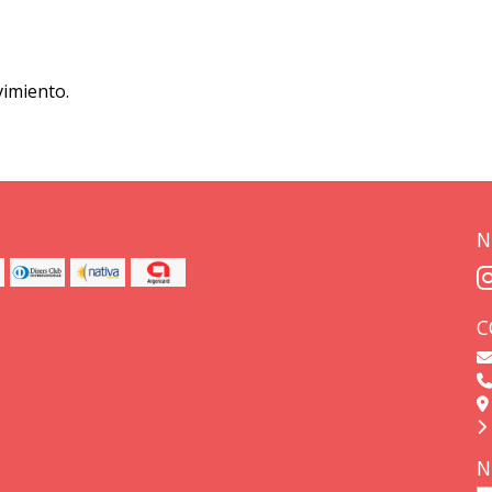
imiento.
N
C
N