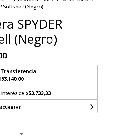
Softshell (Negro)
ra SPYDER
ell (Negro)
00
n
Transferencia
153.140,00
 interés de
$53.733,33
escuentos