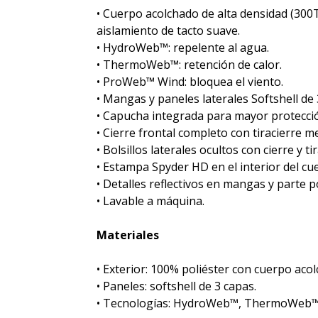
• Cuerpo acolchado de alta densidad (300
aislamiento de tacto suave.
• HydroWeb™: repelente al agua.
• ThermoWeb™: retención de calor.
• ProWeb™ Wind: bloquea el viento.
• Mangas y paneles laterales Softshell de 
• Capucha integrada para mayor protecci
• Cierre frontal completo con tiracierre m
• Bolsillos laterales ocultos con cierre y t
• Estampa Spyder HD en el interior del cue
• Detalles reflectivos en mangas y parte po
• Lavable a máquina.
Materiales
• Exterior: 100% poliéster con cuerpo aco
• Paneles: softshell de 3 capas.
• Tecnologías: HydroWeb™, ThermoWeb™