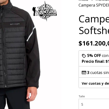
Campera SPYDER 
Campe
Softsh
$161.200,
5% OFF
co
Precio final:
$
3
cuotas sin
Ver cuotas y d
Talle