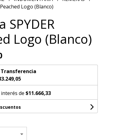
Peached Logo (Blanco)
a SPYDER
d Logo (Blanco)
0
n
Transferencia
33.249,05
 interés de
$11.666,33
escuentos