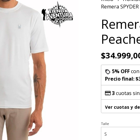
Remera SPYDER 
Remer
Peache
$34.999,0
5% OFF
co
Precio final:
$
3
cuotas sin
Ver cuotas y d
Talle