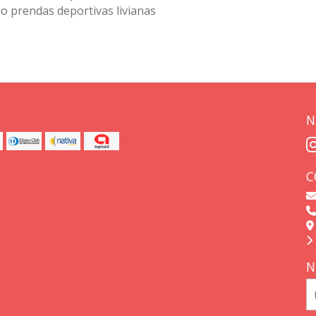
o prendas deportivas livianas
N
C
N